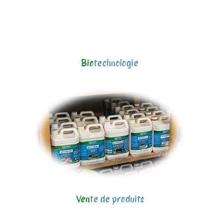
Bio
technologie
Ven
te de produits