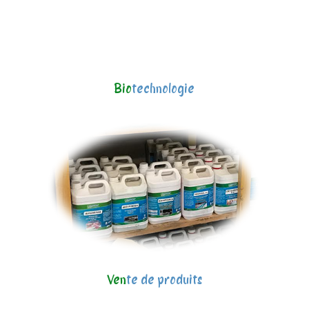
Bio
technologie
Ven
te de produits