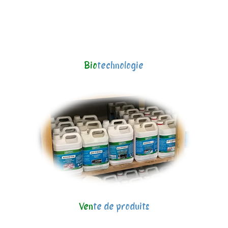
Bio
technologie
Ven
te de produits