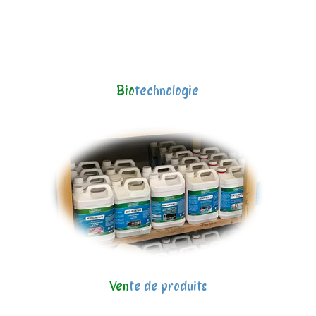
Bio
technologie
Ven
te de produits