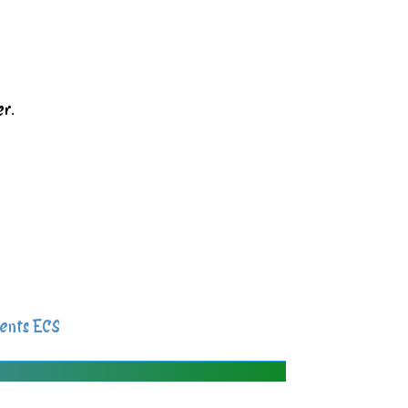
er.
ents ECS