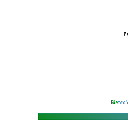
Po
Bio
tech