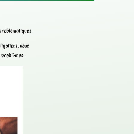
 problématiques.
igations, vous
s problèmes.