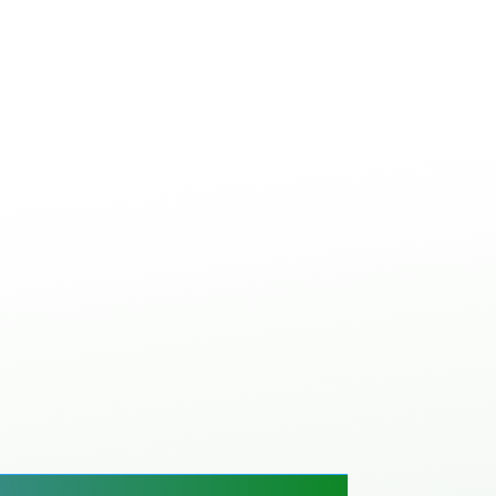
ale à béton avec
ANT
IBETON