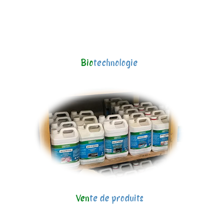
Bio
technologie
Ven
te de produits