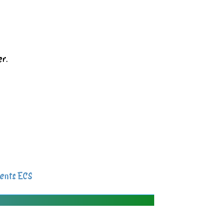
er.
ents ECS