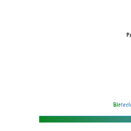
Po
Bio
tech