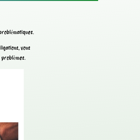
 problématiques.
igations, vous
s problèmes.