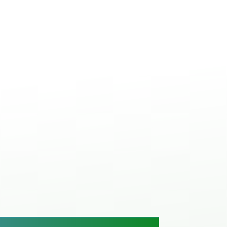
ale à béton avec
ANT
IBETON