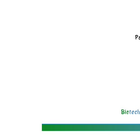
Po
Bio
tech