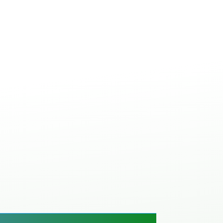
ale à béton avec
ANT
IBETON