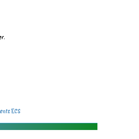
er.
ents ECS