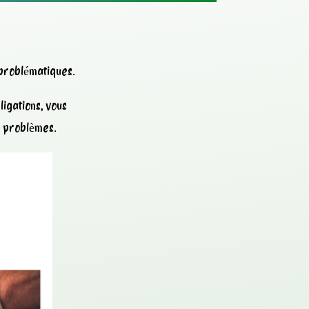
 problématiques.
igations, vous
s problèmes.