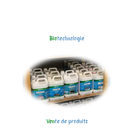
Bio
technologie
Ven
te de produits