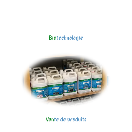
Bio
technologie
Ven
te de produits