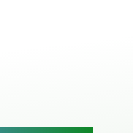
ale à béton avec
ANT
IBETON