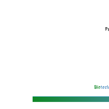
Po
Bio
tech