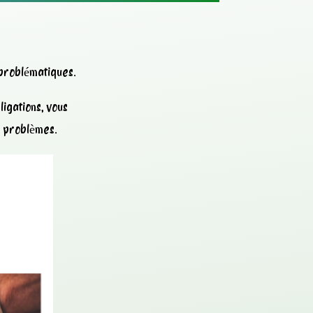
 problématiques.
igations, vous
s problèmes.