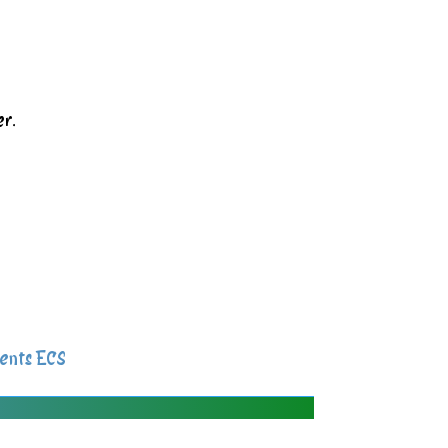
er.
ents ECS