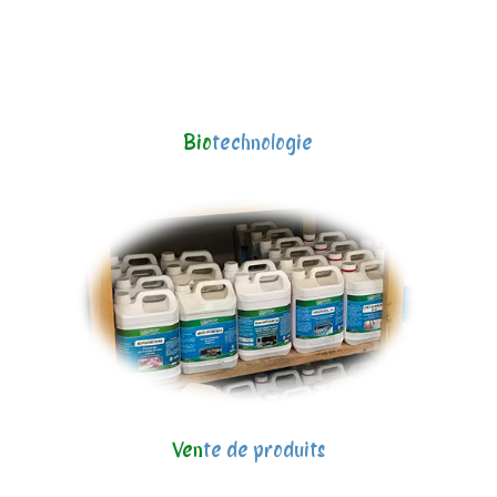
Bio
technologie
Ven
te de produits