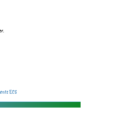
er.
ents ECS