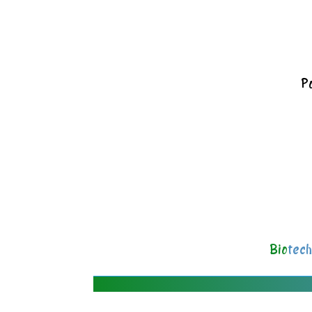
Po
Bio
tech