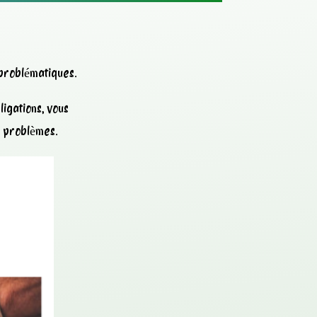
 problématiques.
igations, vous
s problèmes.