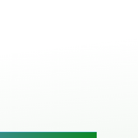
ale à béton avec
ANT
IBETON