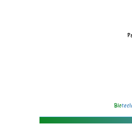
Po
Bio
tech