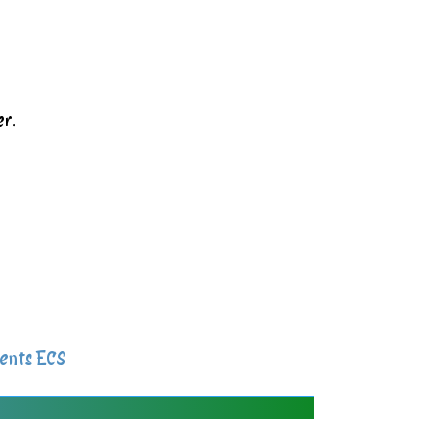
er.
ents ECS