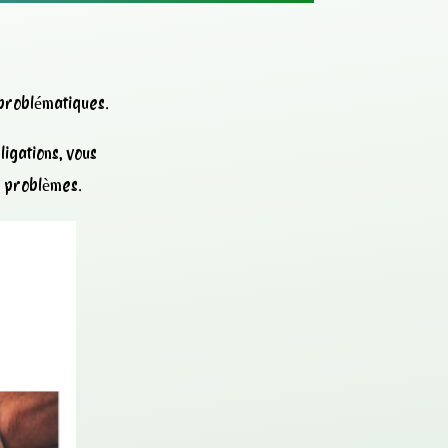
 problématiques.
igations, vous
s problèmes.