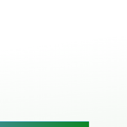
ale à béton avec
ANT
IBETON