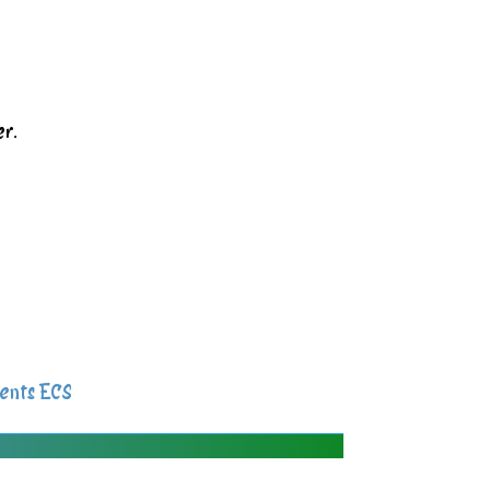
er.
ents ECS