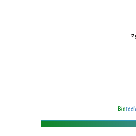
Po
Bio
tech