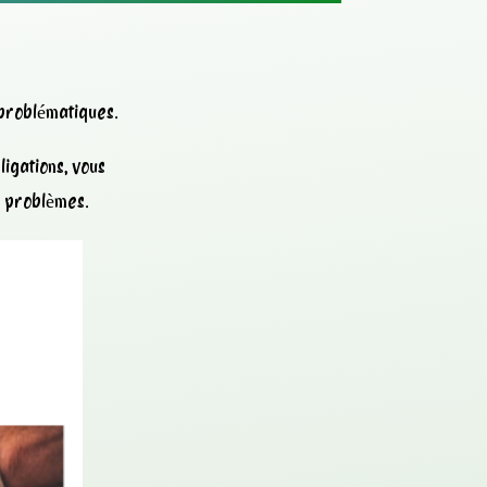
 problématiques.
igations, vous
s problèmes.