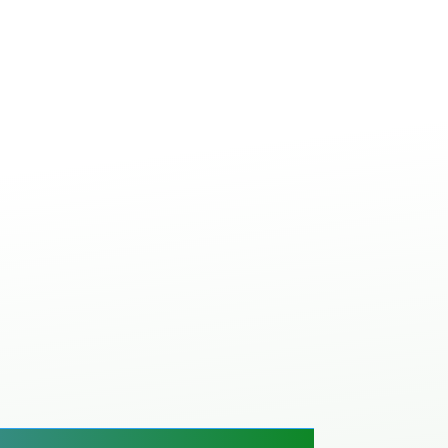
ale à béton avec
ANT
IBETON