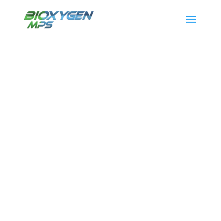
Du grec ancien
BIOS
qui signifie la vie,
cette solution
est formulée sur des bases de micro organismes
vivants tels que des
bactéries
ou des
enzymes
.
Son action permet, par exemple, la
bio-
remédiation
et la
bio-epuration
des effluents.
Elle agit
sur des bacs dégraisseurs, des fosses
septiques, des évacuations EU/EV, sur la destruction